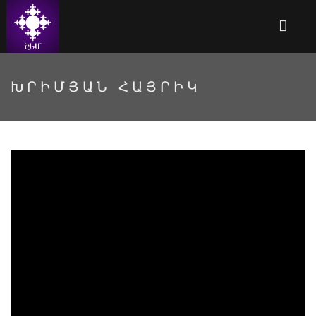
ԽՐԻՄՅԱՆ ՀԱՅՐԻԿ