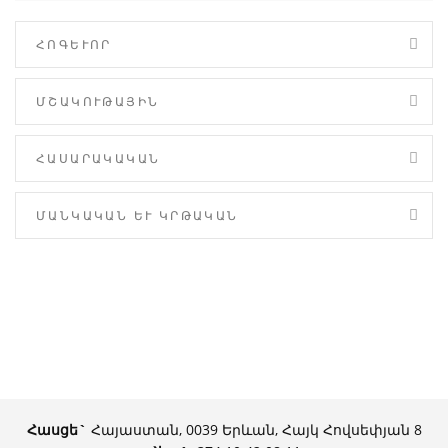
ՀՈԳԵՒՈՐ
ՄՇԱԿՈՒԹԱՅԻՆ
ՀԱՍԱՐԱԿԱԿԱՆ
ՄԱՆԿԱԿԱՆ ԵՒ ԿՐԹԱԿԱՆ
Հասցե`
Հայաստան, 0039 Երևան, Հայկ Հովսեփյան 8