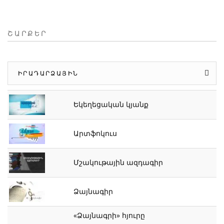
ՇԱՐՔԵՐ
ԻՐԱԴԱՐՁԱՅԻՆ
Եկեղեցական կյանք
Արտֆոկուս
Մշակութային ազդագիր
Ձայնագիր
«Ձայնագրի» հյուրը