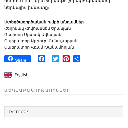
հետո։ Ո՞րն է նրա «երկաթե շերեփ» պատգամի 
ներկայիս իմաստը։
Ստեղծագործական խմբի անդամներ
Հեղինակ Հովհաննես Երանյան
Ռեժիսոր Արտակ Ավետյան
Օպերատոր Արթուր Մանուչարյան
Օպերատոր Վռամ Խանամիրյան
Facebook
Twitter
Pinterest
Share
Share
English
ՄԵԿՆԱԲԱՆՈՒԹՅՈՒՆՆԵՐ
FACEBOOK